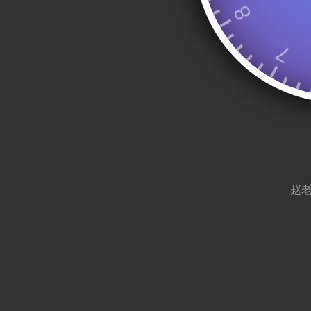
8
7
赵