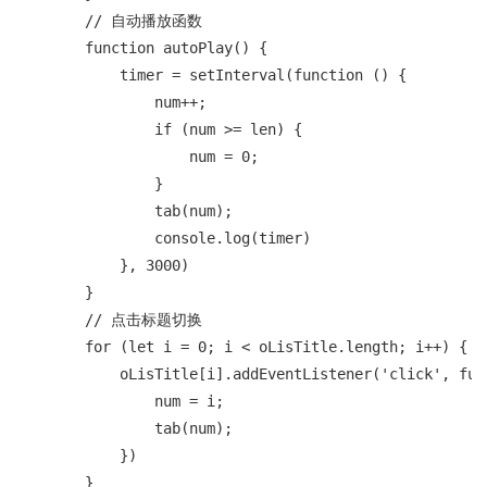
        // 自动播放函数

        function autoPlay() {

            timer = setInterval(function () {

                num++;

                if (num >= len) {

                    num = 0;

                }

                tab(num);

                console.log(timer)

            }, 3000)

        }

        // 点击标题切换

        for (let i = 0; i < oLisTitle.length; i++) {

            oLisTitle[i].addEventListener('click', func
                num = i;

                tab(num);

            })

        }
