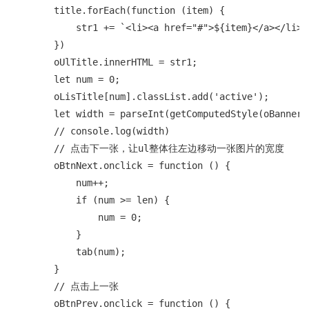
        title.forEach(function (item) {

            str1 += `<li><a href="#">${item}</a></li>`

        })

        oUlTitle.innerHTML = str1;

        let num = 0;

        oLisTitle[num].classList.add('active');

        let width = parseInt(getComputedStyle(oBanner).
        // console.log(width)

        // 点击下一张，让ul整体往左边移动一张图片的宽度

        oBtnNext.onclick = function () {

            num++;

            if (num >= len) {

                num = 0;

            }

            tab(num);

        }

        // 点击上一张

        oBtnPrev.onclick = function () {
