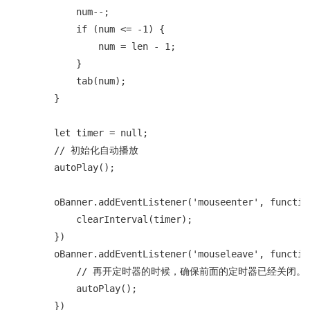
            num--;

            if (num <= -1) {

                num = len - 1;

            }

            tab(num);

        }

        let timer = null;

        // 初始化自动播放

        autoPlay();

        oBanner.addEventListener('mouseenter', function
            clearInterval(timer);

        })

        oBanner.addEventListener('mouseleave', function
            // 再开定时器的时候，确保前面的定时器已经关闭。

            autoPlay();

        })
