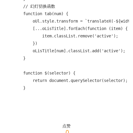
        // 幻灯切换函数

        function tab(num) {

            oUl.style.transform = `translateX(-${width 
            [...oLisTitle].forEach(function (item) {

                item.classList.remove('active');

            })

            oLisTitle[num].classList.add('active');

        }

        function $(selector) {

            return document.querySelector(selector);

        }
点赞