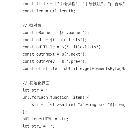
        const title = ["手绘课程", "手绘技法", "ps合成
        const len = url.length;

        // 找对象

        const oBanner = $('.banner');

        const oUl = $('.pic-lists');

        const oUlTitle = $('.title-lists');

        const oBtnNext = $('.next');

        const oBtnPrev = $('.prev');

        const oLisTitle = oUlTitle.getElementsByTagName
        // 初始化界面

        let str = ''

        url.forEach(function (item) {

            str += `<li><a href="#"><img src="${item}">
        })

        oUl.innerHTML = str;

        let str1 = '';
