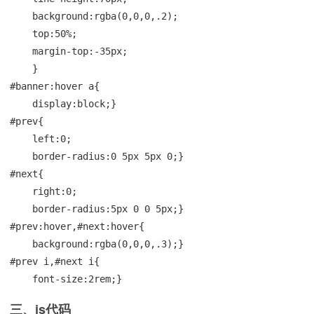
    background:rgba(0,0,0,.2);

    top:50%;

    margin-top:-35px;

    }

#banner:hover a{

    display:block;}

#prev{

    left:0;

    border-radius:0 5px 5px 0;}

#next{

    right:0;

    border-radius:5px 0 0 5px;}

#prev:hover,#next:hover{

    background:rgba(0,0,0,.3);}

#prev i,#next i{

    font-size:2rem;}
三、js代码