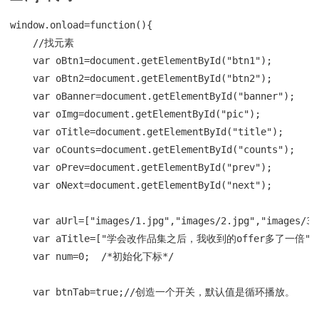
window.onload=function(){

    //找元素

    var oBtn1=document.getElementById("btn1");

    var oBtn2=document.getElementById("btn2");

    var oBanner=document.getElementById("banner");

    var oImg=document.getElementById("pic");

    var oTitle=document.getElementById("title");

    var oCounts=document.getElementById("counts");

    var oPrev=document.getElementById("prev");

    var oNext=document.getElementById("next");

    var aUrl=["images/1.jpg","images/2.jpg","images/3.
    var aTitle=["学会改作品集之后，我收到的offer多了
    var num=0;  /*初始化下标*/

    var btnTab=true;//创造一个开关，默认值是循环播放。
