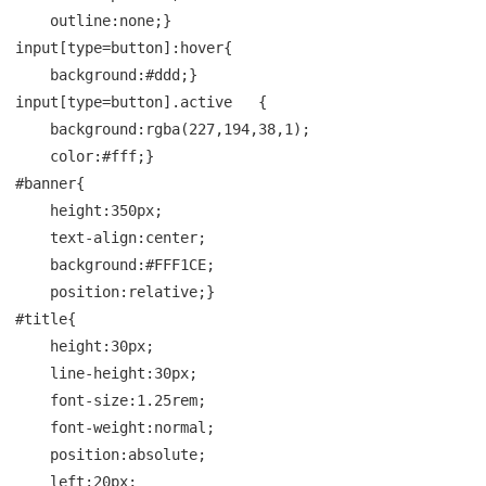
    outline:none;}

input[type=button]:hover{

    background:#ddd;}

input[type=button].active   {

    background:rgba(227,194,38,1);

    color:#fff;}

#banner{

    height:350px;

    text-align:center;

    background:#FFF1CE;

    position:relative;}

#title{

    height:30px;

    line-height:30px;

    font-size:1.25rem;

    font-weight:normal;

    position:absolute;

    left:20px;
