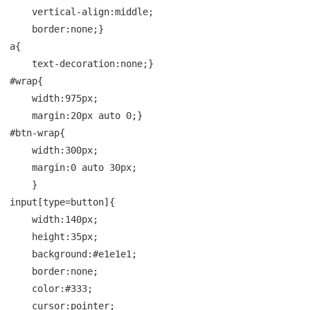
    vertical-align:middle;

    border:none;}

a{

    text-decoration:none;}

#wrap{

    width:975px;

    margin:20px auto 0;}

#btn-wrap{

    width:300px;

    margin:0 auto 30px;

    }

input[type=button]{

    width:140px;

    height:35px;

    background:#e1e1e1;

    border:none;

    color:#333;

    cursor:pointer;
