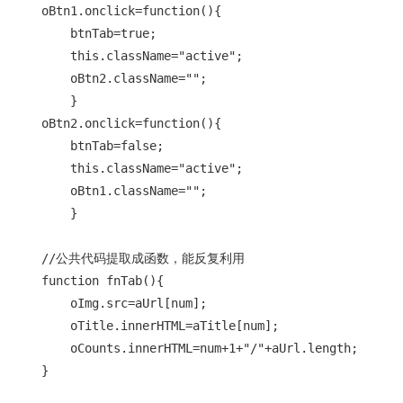
    oBtn1.onclick=function(){

        btnTab=true;

        this.className="active";

        oBtn2.className="";

        }

    oBtn2.onclick=function(){

        btnTab=false;

        this.className="active";

        oBtn1.className="";

        }

    //公共代码提取成函数，能反复利用

    function fnTab(){

        oImg.src=aUrl[num];

        oTitle.innerHTML=aTitle[num];

        oCounts.innerHTML=num+1+"/"+aUrl.length;

    }
