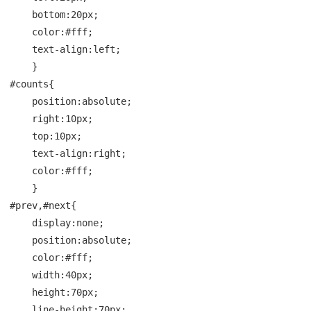
    bottom:20px;

    color:#fff;

    text-align:left;

    }

#counts{

    position:absolute;

    right:10px;

    top:10px;

    text-align:right;

    color:#fff;

    }

#prev,#next{

    display:none;

    position:absolute;

    color:#fff;

    width:40px;

    height:70px;

    line-height:70px;
