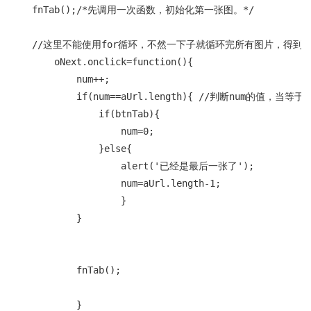
    fnTab();/*先调用一次函数，初始化第一张图。*/

    //这里不能使用for循环，不然一下子就循环完所有图片，得
        oNext.onclick=function(){

            num++;

            if(num==aUrl.length){ //判断n
                if(btnTab){

                    num=0;

                }else{

                    alert('已经是最后一张了');

                    num=aUrl.length-1;

                    }

            }

            fnTab();

            }
