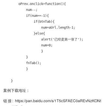
        oPrev.onclick=function(){

            num--;

            if(num==-1){

                if(btnTab){

                    num=aUrl.length-1;

                }else{

                    alert('已经是第一张了');

                    num=0;

                    }

            }

            fnTab();

            }   

    }
案例下载地址：
链接: https://pan.baidu.com/s/1T5cSFAEC0aREvNzKONt