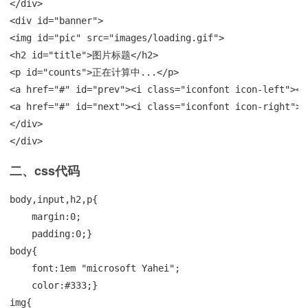
</div>

<div id="banner">

<img id="pic" src="images/loading.gif">

<h2 id="title">图片标题</h2>

<p id="counts">正在计算中...</p>

<a href="#" id="prev"><i class="iconfont icon-left"></i
<a href="#" id="next"><i class="iconfont icon-right"></
</div>

</div>
二、css代码
body,input,h2,p{

    margin:0;

    padding:0;}

body{

    font:1em "microsoft Yahei";

    color:#333;}

img{
