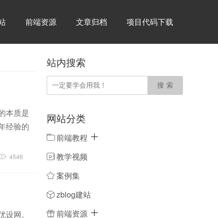
建站
前端资源
文章归档
项目代码下载
站内搜索
的本质是
网站分类
年经验的
前端教程
教学视频
4546
案例集
zblog建站
前端资源
优设网。