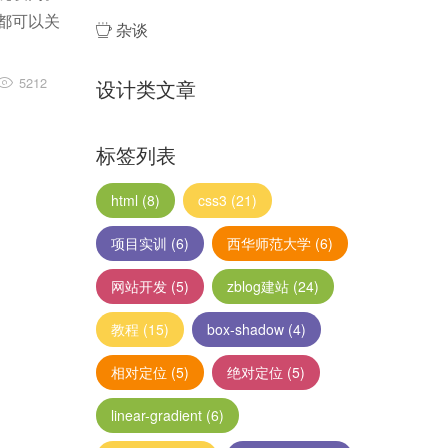
都可以关
杂谈
5212
设计类文章
标签列表
html
(8)
css3
(21)
项目实训
(6)
西华师范大学
(6)
网站开发
(5)
zblog建站
(24)
教程
(15)
box-shadow
(4)
相对定位
(5)
绝对定位
(5)
linear-gradient
(6)