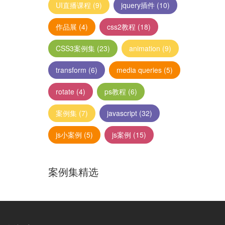
UI直播课程
(9)
jquery插件
(10)
作品展
(4)
css2教程
(18)
CSS3案例集
(23)
animation
(9)
transform
(6)
media queries
(5)
rotate
(4)
ps教程
(6)
案例集
(7)
javascript
(32)
js小案例
(5)
js案例
(15)
案例集精选