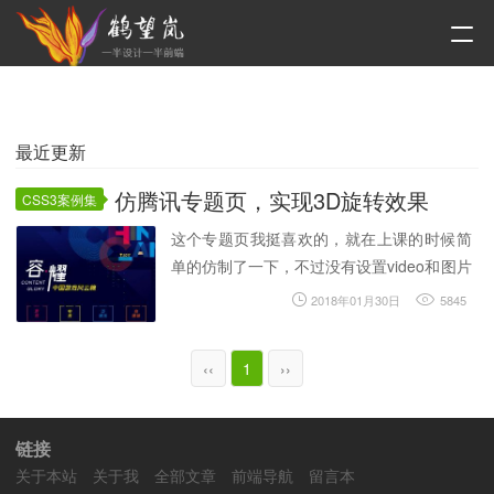
最近更新
仿腾讯专题页，实现3D旋转效果
CSS3案例集
这个专题页我挺喜欢的，就在上课的时候简
单的仿制了一下，不过没有设置video和图片
的切换，直接用了图片，算是阉割版了。下
2018年01月30日
5845
面的3D旋转使用了不同的方式，把图片也包
括进去了，原始版本是只有边框旋转，图片
‹‹
1
››
不...
链接
关于本站
关于我
全部文章
前端导航
留言本