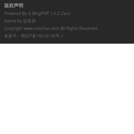
版权声明
Powered By
Z-BlogPHP 1.5.2 Zero
theme by 赵老师
Copyright www.mrszhao.com.All Rights Reserved.
备案号：
蜀ICP备15012139号-1