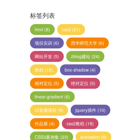
标签列表
html
(8)
css3
(21)
项目实训
(6)
西华师范大学
(6)
网站开发
(5)
zblog建站
(24)
教程
(15)
box-shadow
(4)
相对定位
(5)
绝对定位
(5)
linear-gradient
(6)
UI直播课程
(9)
jquery插件
(10)
作品展
(4)
css2教程
(18)
CSS3案例集
(23)
animation
(9)