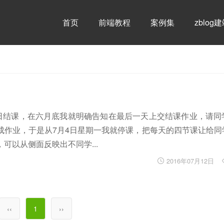
首页
前端教程
案例集
zblog
月6日结课，在六月底我就明确告知在最后一天上交结课作业，请
成作业，于是从7月4日星期一我就停课，把每天的四节课让给同
可以从侧面反映出不同学...
2016年07月12日
‹‹
1
››