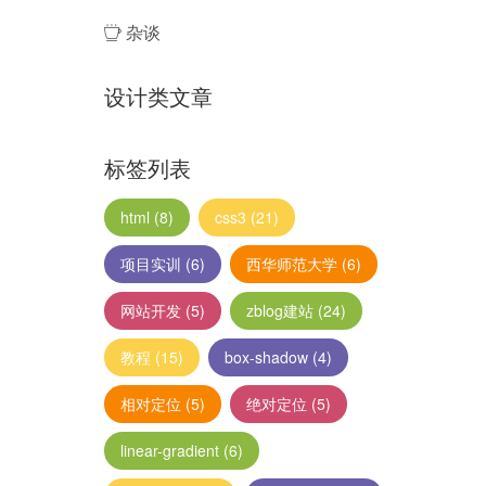
杂谈
设计类文章
标签列表
html
(8)
css3
(21)
项目实训
(6)
西华师范大学
(6)
网站开发
(5)
zblog建站
(24)
教程
(15)
box-shadow
(4)
相对定位
(5)
绝对定位
(5)
linear-gradient
(6)