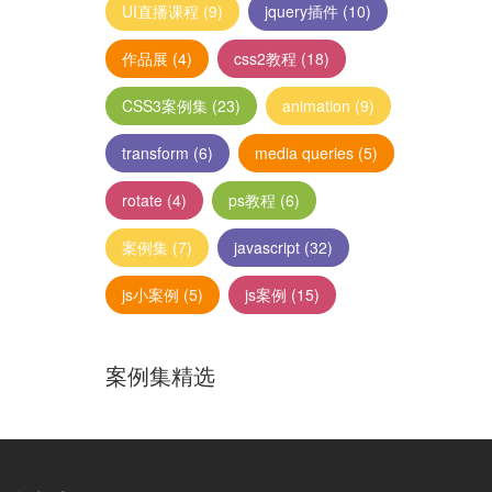
UI直播课程
(9)
jquery插件
(10)
作品展
(4)
css2教程
(18)
CSS3案例集
(23)
animation
(9)
transform
(6)
media queries
(5)
rotate
(4)
ps教程
(6)
案例集
(7)
javascript
(32)
js小案例
(5)
js案例
(15)
案例集精选