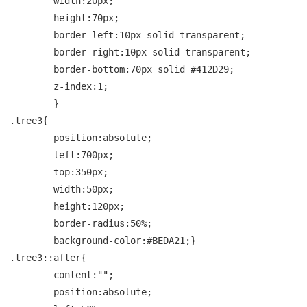
	width:20px;

	height:70px;

	border-left:10px solid transparent;

	border-right:10px solid transparent;

	border-bottom:70px solid #412D29;

	z-index:1;

	}

.tree3{

	position:absolute;

	left:700px;

	top:350px;

	width:50px;

	height:120px;

	border-radius:50%;

	background-color:#BEDA21;}

.tree3::after{

	content:"";

	position:absolute;
