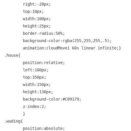
	right:-20px;

	top:10px;

	width:100px;

	height:25px;

	border-radius:50%;

	background-color:rgba(255,255,255,.5);

	animation:cloudMove1 60s linear infinite;}

.house{

	position:relative;

	left:100px;

	top:350px;

	width:150px;

	height:130px;

	background-color:#C89179;

	z-index:2;

	}

.wuding{

	position:absolute;
