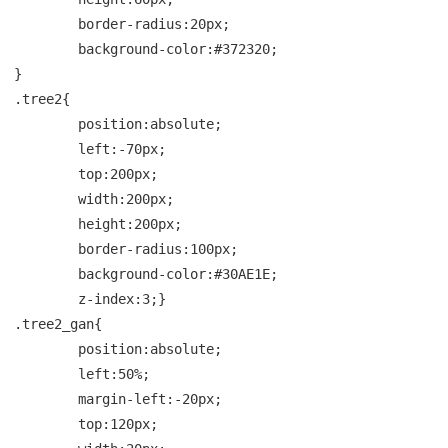
	border-radius:20px;

	background-color:#372320;

}

.tree2{

	position:absolute;

	left:-70px;

	top:200px;

	width:200px;

	height:200px;

	border-radius:100px;

	background-color:#30AE1E;

	z-index:3;}

.tree2_gan{

	position:absolute;

	left:50%;

	margin-left:-20px;

	top:120px;
