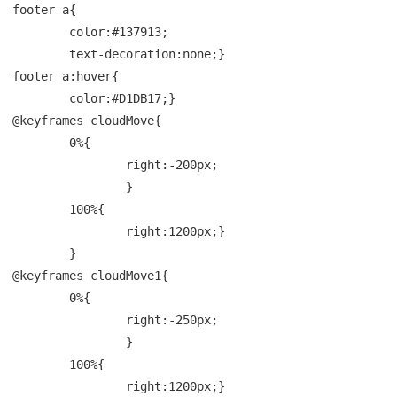
footer a{

	color:#137913;

	text-decoration:none;}

footer a:hover{

	color:#D1DB17;}

@keyframes cloudMove{

	0%{

		right:-200px;

		}

	100%{

		right:1200px;}

	}

@keyframes cloudMove1{

	0%{

		right:-250px;

		}

	100%{

		right:1200px;}
