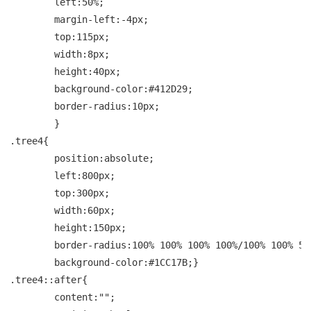
	left:50%;

	margin-left:-4px;

	top:115px;

	width:8px;

	height:40px;

	background-color:#412D29;

	border-radius:10px;

	}

.tree4{

	position:absolute;

	left:800px;

	top:300px;

	width:60px;

	height:150px;

	border-radius:100% 100% 100% 100%/100% 100% 50% 50%;

	background-color:#1CC17B;}

.tree4::after{

	content:"";
