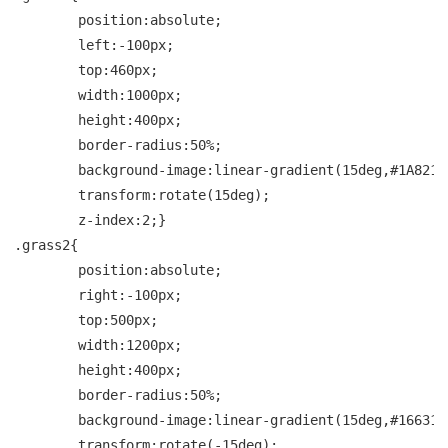
	position:absolute;

	left:-100px;

	top:460px;

	width:1000px;

	height:400px;

	border-radius:50%;

	background-image:linear-gradient(15deg,#1A821A,#D1EE6C);

	transform:rotate(15deg);

	z-index:2;}

.grass2{

	position:absolute;

	right:-100px;

	top:500px;

	width:1200px;

	height:400px;

	border-radius:50%;

	background-image:linear-gradient(15deg,#16631B 40%,#8BCE1C 85%,#B0E11E );

	transform:rotate(-15deg);
