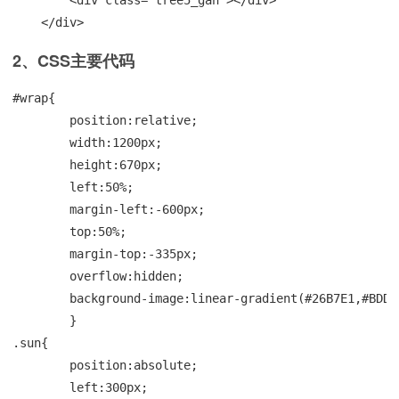
    </div>
2、CSS主要代码
#wrap{

	position:relative;

	width:1200px;

	height:670px;

	left:50%;

	margin-left:-600px;

	top:50%;

	margin-top:-335px;

	overflow:hidden;

	background-image:linear-gradient(#26B7E1,#BDDBE8);

	}

.sun{

	position:absolute;

	left:300px;
