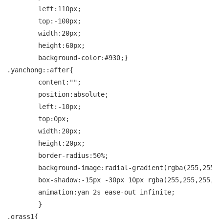
	left:110px;

	top:-100px;

	width:20px;

	height:60px;

	background-color:#930;}

.yanchong::after{

	content:"";

	position:absolute;

	left:-10px;

	top:0px;

	width:20px;

	height:20px;

	border-radius:50%;

	background-image:radial-gradient(rgba(255,255,255,.8) 2px,rgba(255,255,255,0) 10px);

	box-shadow:-15px -30px 10px rgba(255,255,255,.6),-40px -70px 20px 10px rgba(255,255,255,.4);

	animation:yan 2s ease-out infinite;

	}

.grass1{
