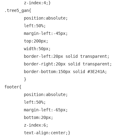
	z-index:4;}

.tree5_gan{

	position:absolute;

	left:50%;

	margin-left:-45px;

	top:200px;

	width:50px;

	border-left:20px solid transparent;

	border-right:20px solid transparent;

	border-bottom:150px solid #3E241A;

	}

footer{

	position:absolute;

	left:50%;

	margin-left:-65px;

	bottom:20px;

	z-index:6;

	text-align:center;}
