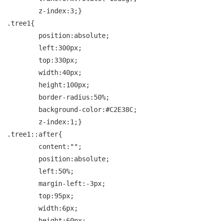
	z-index:3;}

.tree1{

	position:absolute;

	left:300px;

	top:330px;

	width:40px;

	height:100px;

	border-radius:50%;

	background-color:#C2E38C;

	z-index:1;}

.tree1::after{

	content:"";

	position:absolute;

	left:50%;

	margin-left:-3px;

	top:95px;

	width:6px;

	height:60px;
