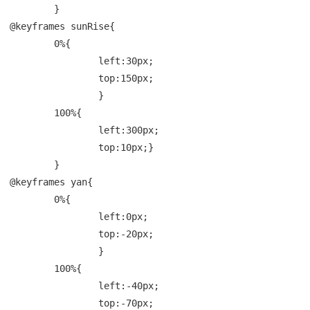
	}

@keyframes sunRise{

	0%{

		left:30px;

		top:150px;

		}

	100%{

		left:300px;

		top:10px;}

	}

@keyframes yan{

	0%{

		left:0px;

		top:-20px;

		}

	100%{

		left:-40px;

		top:-70px;
