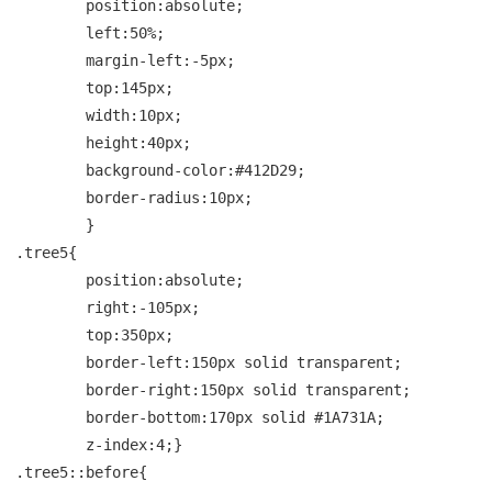
	position:absolute;

	left:50%;

	margin-left:-5px;

	top:145px;

	width:10px;

	height:40px;

	background-color:#412D29;

	border-radius:10px;

	}

.tree5{

	position:absolute;

	right:-105px;

	top:350px;

	border-left:150px solid transparent;

	border-right:150px solid transparent;

	border-bottom:170px solid #1A731A;

	z-index:4;}

.tree5::before{
