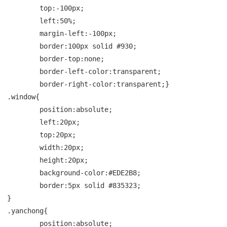
	top:-100px;

	left:50%;

	margin-left:-100px;

	border:100px solid #930;

	border-top:none;

	border-left-color:transparent;

	border-right-color:transparent;}

.window{

	position:absolute;

	left:20px;

	top:20px;

	width:20px;

	height:20px;

	background-color:#EDE2B8;

	border:5px solid #835323;

}

.yanchong{

	position:absolute;
