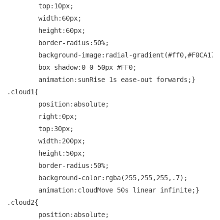
	top:10px;

	width:60px;

	height:60px;

	border-radius:50%;

	background-image:radial-gradient(#ff0,#F0CA17);

	box-shadow:0 0 50px #FF0;

	animation:sunRise 1s ease-out forwards;}

.cloud1{

	position:absolute;

	right:0px;

	top:30px;

	width:200px;

	height:50px;

	border-radius:50%;

	background-color:rgba(255,255,255,.7);

	animation:cloudMove 50s linear infinite;}

.cloud2{

	position:absolute;
