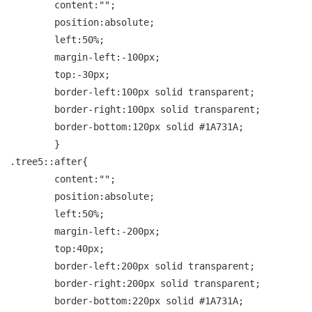
	content:"";

	position:absolute;

	left:50%;

	margin-left:-100px;

	top:-30px;

	border-left:100px solid transparent;

	border-right:100px solid transparent;

	border-bottom:120px solid #1A731A;

	}

.tree5::after{

	content:"";

	position:absolute;

	left:50%;

	margin-left:-200px;

	top:40px;

	border-left:200px solid transparent;

	border-right:200px solid transparent;

	border-bottom:220px solid #1A731A;
