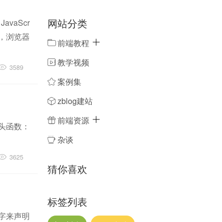
网站分类
avaScr
后，浏览器
前端教程
教学视频
3589
案例集
zblog建站
前端资源
是箭头函数：
杂谈
3625
猜你喜欢
标签列表
键字来声明