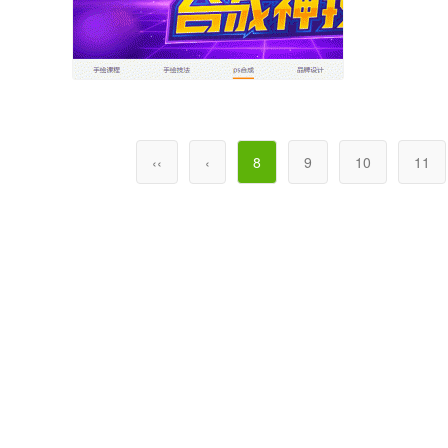
‹‹
‹
8
9
10
11