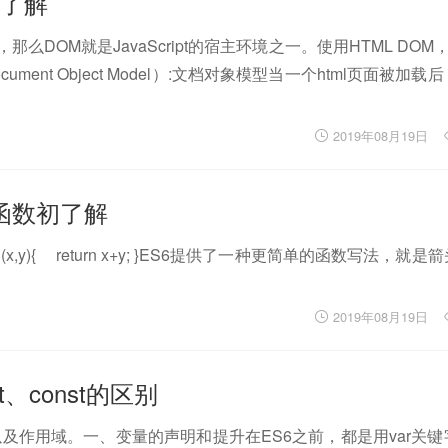
初了解
话，那么DOM就是JavaScript的宿主环境之一。使用HTML DOM，J
ment Object Model）:文档对象模型当一个html页面被加载
2019年08月19日
箭头函数初了解
n(x,y){ return x+y; }ES6提供了一种更简单的函数写法，就
2019年08月19日
let、const的区别
明以及作用域。一、变量的声明和提升在ES6之前，都是用var关