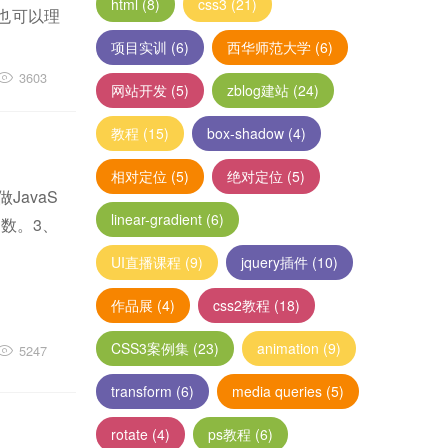
html
(8)
css3
(21)
。也可以理
项目实训
(6)
西华师范大学
(6)
3603
网站开发
(5)
zblog建站
(24)
教程
(15)
box-shadow
(4)
相对定位
(5)
绝对定位
(5)
avaS
linear-gradient
(6)
函数。3、
UI直播课程
(9)
jquery插件
(10)
作品展
(4)
css2教程
(18)
CSS3案例集
(23)
animation
(9)
5247
transform
(6)
media queries
(5)
rotate
(4)
ps教程
(6)